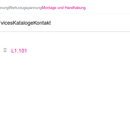
nnung
Werkzeugspannung
Montage und Handhabung
vices
Kataloge
Kontakt
L1.101