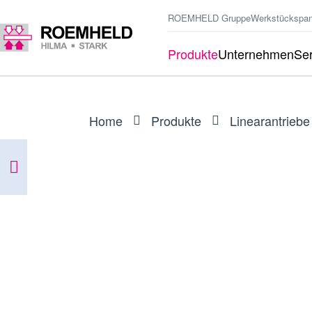
ROEMHELD Gruppe
Werkstückspa
Produkte
Unternehmen
Ser
Home
Produkte
Linearantriebe
BAUREIHE
L1.101
Linearantriebe RA600