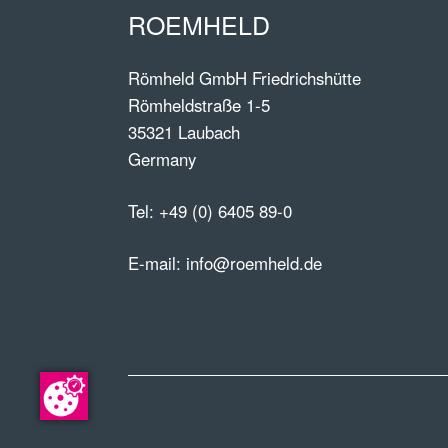
ROEMHELD
Römheld GmbH Friedrichshütte
Römheldstraße 1-5
35321 Laubach
Germany
Tel:
+49 (0) 6405 89-0
E-mail:
info@roemheld.de