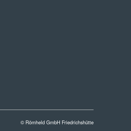
© Römheld GmbH Friedrichshütte