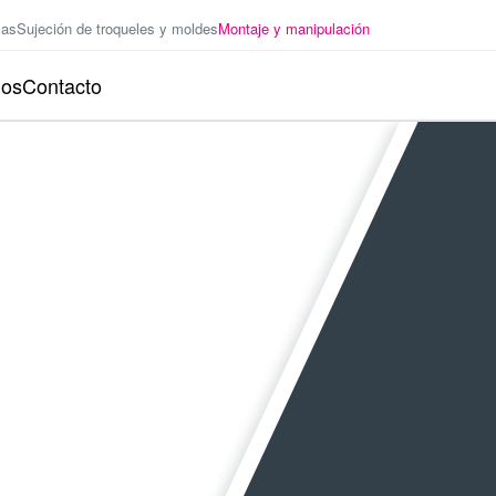
zas
Sujeción de troqueles y moldes
Montaje y manipulación
ios
Contacto