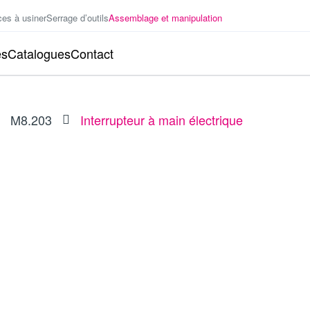
ces à usiner
Serrage d’outils
Assemblage et manipulation
es
Catalogues
Contact
M8.203
Interrupteur à main électrique