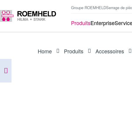
Groupe ROEMHELD
Serrage de piè
Produits
Enterprise
Servic
Home
Produits
Accessoires
ARTICLE
3823025
Interrupteur à main électrique