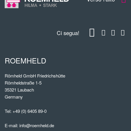
Ci segua!
ROEMHELD
Römheld GmbH Friedrichshütte
Römheldstraße 1-5
35321 Laubach
Germany
Tel:
+49 (0) 6405 89-0
E-mail:
info@roemheld.de