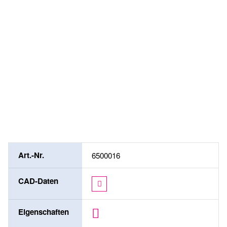
Indexierung
elektrisch (1)
Rastwinkel [°]
45, 60, 90, 180 (1)
max. Drehmoment [Nm]
500 (1)
Art.-Nr.
6500016
CAD-Daten
Eigenschaften