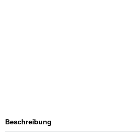
KATALOGBLATT
DE
EN
FR
IT
NL
BETRIEBSANLEITUNG
DE
Beschreibung