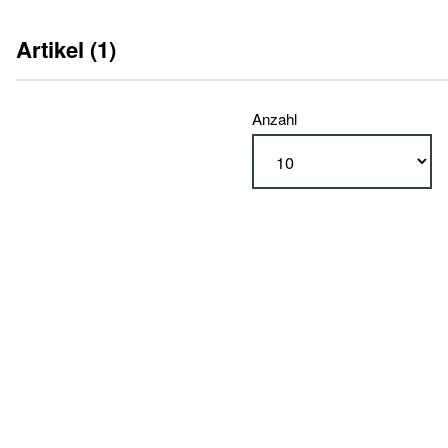
Artikel (1)
Anzahl
Typ
DMHe 4000 Strong (1)
Ausführung
elektro-mechanisch (1)