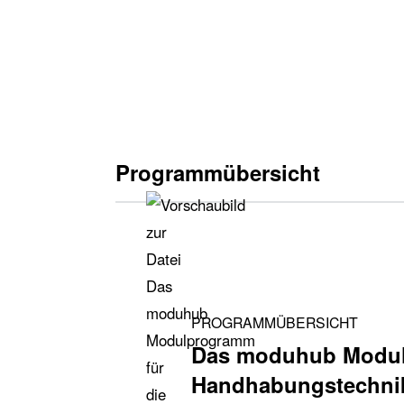
Kippmodul KMB 100
M2.101
Programmübersicht
PROGRAMMÜBERSICHT
Das moduhub Modul
Handhabungstechni