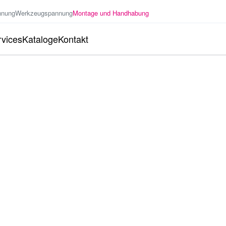
nnung
Werkzeugspannung
Montage und Handhabung
vices
Kataloge
Kontakt