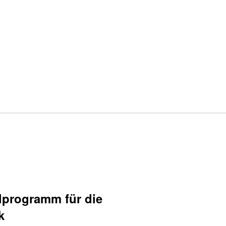
Kippmodul KME 100
M2.201
programm für die
k