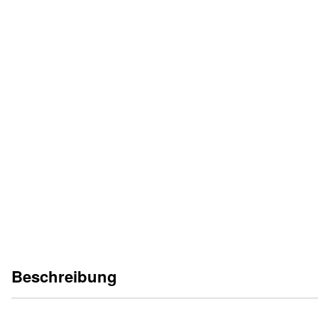
KATALOGBLATT
DE
EN
FR
IT
PL
BETRIEBSANLEITUNG
DE
EN
FR
IT
Beschreibung