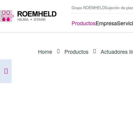
Grupo ROEMHELD
Sujeción de pie
Productos
Empresa
Servic
Home
Productos
Actuadores li
ARTÍCULO
I601152BES1A
Accion.lineal RA 600