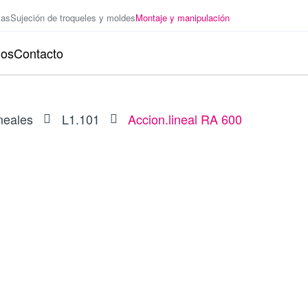
zas
Sujeción de troqueles y moldes
Montaje y manipulación
ios
Contacto
neales
L1.101
Accion.lineal RA 600