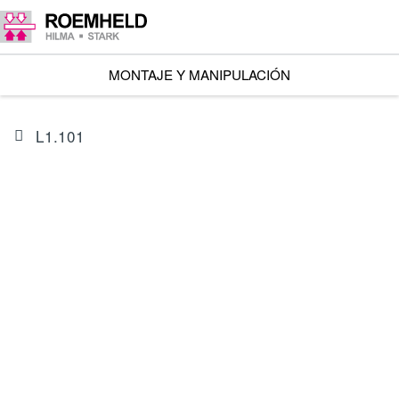
MONTAJE Y MANIPULACIÓN
L1.101
ARTÍCULO
I601102BIS1A
Accion.lineal RA 600