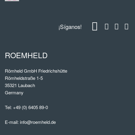
¡Síganos!
ROEMHELD
Römheld GmbH Friedrichshütte
Römheldstraße 1-5
35321 Laubach
Germany
Tel:
+49 (0) 6405 89-0
E-mail:
info@roemheld.de