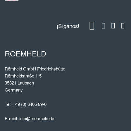
¡Síganos!
ROEMHELD
Römheld GmbH Friedrichshütte
Römheldstraße 1-5
35321 Laubach
Germany
Tel:
+49 (0) 6405 89-0
E-mail:
info@roemheld.de