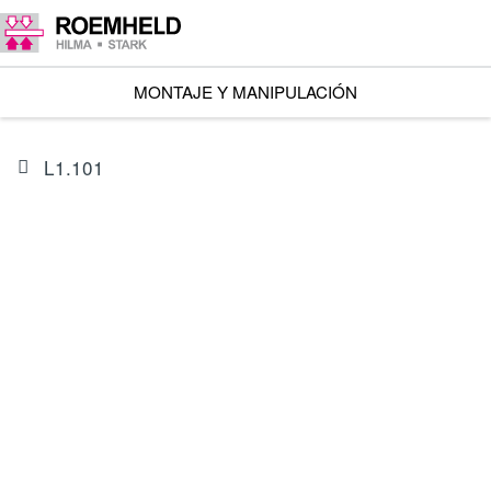
MONTAJE Y MANIPULACIÓN
L1.101
ARTÍCULO
I602202BES1A
Accion.lineal RA 600