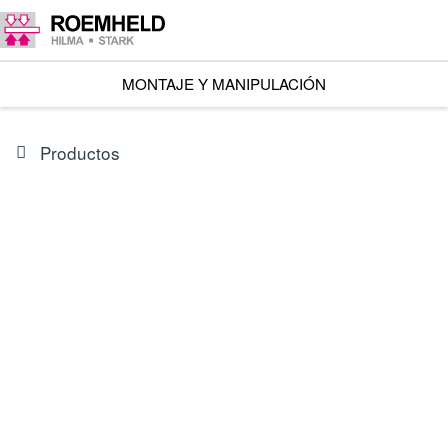
MONTAJE Y MANIPULACIÓN
Productos
moduhub sistemas
para tecnología de manipulación
En esta página le mostramos algunos sistemas o unidades
funcionales de componentes moduhub para tecnología de
manipulación. Puede filtrar los sistemas según los siguientes
criterios:
Sector:
Sector en el que el sistema puede utilizarse de forma