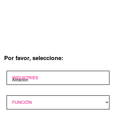
prioritaria.
Función:
Elevación, rotación (horizontal o vertical) e inclinación
o una combinación de varios ejes funcionales.
Movilidad:
Sistema estacionario o móvil (desplazable).
Carga máx.
Carga (kg): Carga máxima o peso de la pieza
peso con el que debe cargarse el sistema.
Por favor, seleccione:
INDUSTRIES
FUNCIÓN