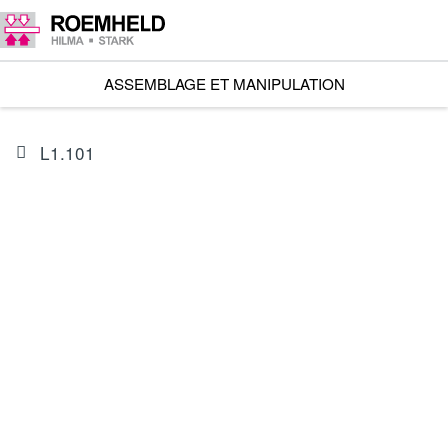
ASSEMBLAGE ET MANIPULATION
L1.101
ARTICLE
I602602BES1A
Unité linéaire RA 600