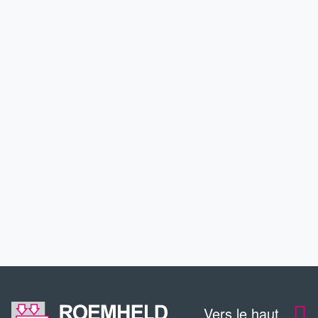
PRODUITS
APPLICATIONS
SERVICE
CONTACT
TÉLÉCHARGEMENTS
Vers le haut