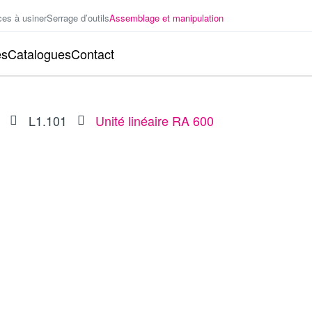
ces à usiner
Serrage d’outils
Assemblage et manipulation
es
Catalogues
Contact
L1.101
Unité linéaire RA 600