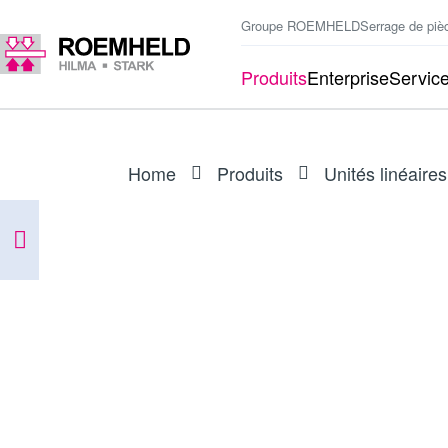
Groupe ROEMHELD
Serrage de piè
Produits
Enterprise
Servic
Home
Produits
Unités linéaires
ARTICLE
I601402CES1A
Unité linéaire RA 600