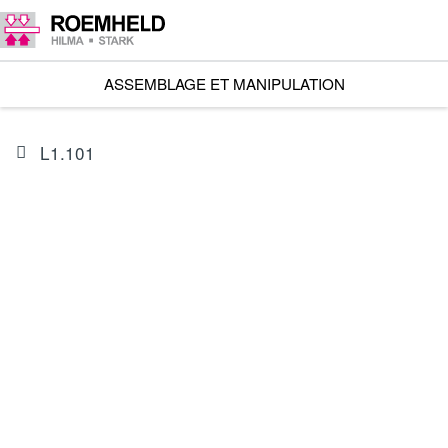
ASSEMBLAGE ET MANIPULATION
L1.101
ARTICLE
I602302CIS1A
Unité linéaire RA 600