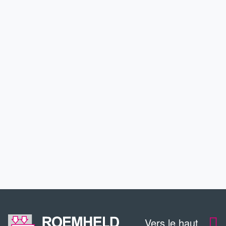
PRODUITS
APPLICATIONS
SERVICE
CONTACT
TÉLÉCHARGEMENTS
Vers le haut