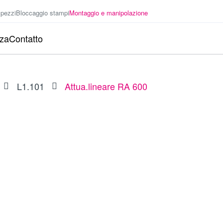
 pezzi
Bloccaggio stampi
Montaggio e manipolazione
nza
Contatto
L1.101
Attua.lineare RA 600