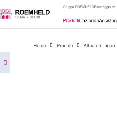
Gruppo ROEMHELD
Bloccaggio dei
Prodotti
L'azienda
Assiste
Home
Prodotti
Attuatori lineari
ARTICOLO
I601102BIS1A
Attua.lineare RA 600