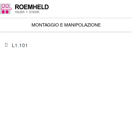
MONTAGGIO E MANIPOLAZIONE
L1.101
ARTICOLO
I602302CES1A
Attua.lineare RA 600