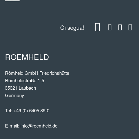
Ci segua!
ROEMHELD
Römheld GmbH Friedrichshütte
Römheldstraße 1-5
35321 Laubach
Germany
Tel:
+49 (0) 6405 89-0
E-mail:
info@roemheld.de