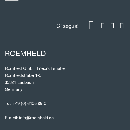
Ci segua!
ROEMHELD
Römheld GmbH Friedrichshütte
Römheldstraße 1-5
35321 Laubach
Germany
Tel:
+49 (0) 6405 89-0
E-mail:
info@roemheld.de