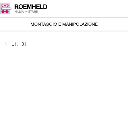
MONTAGGIO E MANIPOLAZIONE
L1.101
ARTICOLO
I602102CIS1A
Attua.lineare RA 600