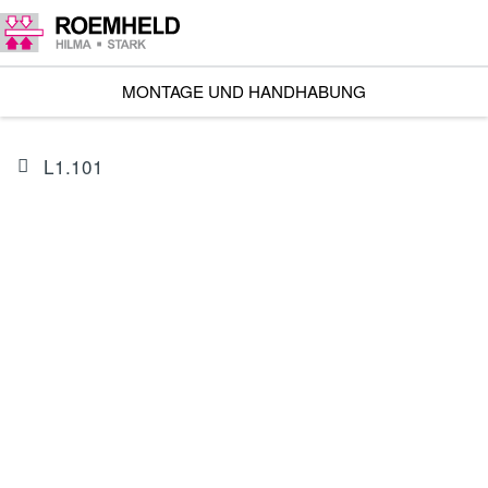
MONTAGE UND HANDHABUNG
L1.101
ARTIKEL
I601202BES1A
Linearantrieb RA 600