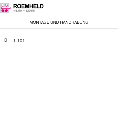
MONTAGE UND HANDHABUNG
L1.101
ARTIKEL
I602302CES1A
Linearantrieb RA 600