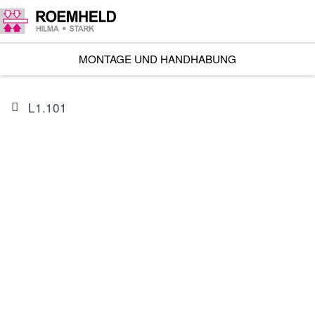
MONTAGE UND HANDHABUNG
L1.101
ARTIKEL
I602302BIS1A
Linearantrieb RA 600