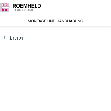
MONTAGE UND HANDHABUNG
L1.101
ARTIKEL
I601602BES1A
Linearantrieb RA 600