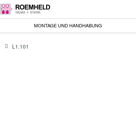
MONTAGE UND HANDHABUNG
L1.101
ARTIKEL
I601202CIS1A
Linearantrieb RA 600